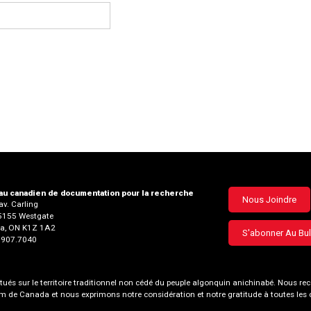
u canadien de documentation pour la recherche
Footer
Nous Joindre
v. Carling
35155 Westgate
menu
a, ON K1Z 1A2
S'abonner Au Bul
3.907.7040
és sur le territoire traditionnel non cédé du peuple algonquin anichinabé. Nous
nom de Canada et nous exprimons notre considération et notre gratitude à toutes le