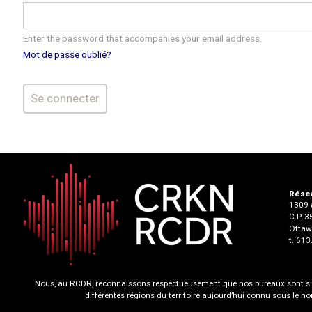
Enter the password that accompanies your email address.
Mot de passe oublié?
Résea
1309 a
C.P. 
Ottaw
t. 61
Nous, au RCDR, reconnaissons respectueusement que nos bureaux sont situ
différentes régions du territoire aujourd’hui connu sous le 