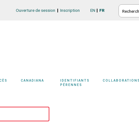
RECHERC
Ouverture de session
Inscription
EN
FR
Login/Register
CCÈS
CANADIANA
IDENTIFIANTS
COLLABORATION
PÉRENNES