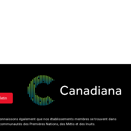
letin
 reconnaissons également que nos établissements membres se trouvent dans
s communautés des Premières Nations, des Métis et des Inuits.