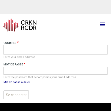
Aller
au
contenu
principal
COURRIEL
Enter your email address.
MOT DE PASSE
Enter the password that accompanies your email address.
Mot de passe oublié?