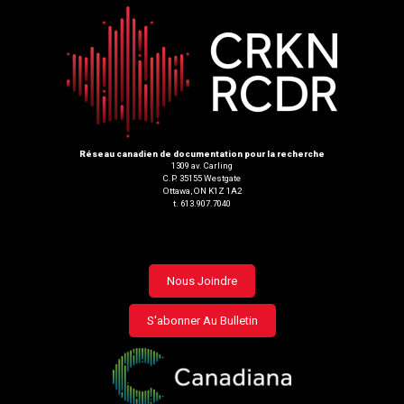
Réseau canadien de documentation pour la recherche
1309 av. Carling
C.P. 35155 Westgate
Ottawa, ON K1Z 1A2
t. 613.907.7040
Footer
Nous Joindre
menu
S'abonner Au Bulletin