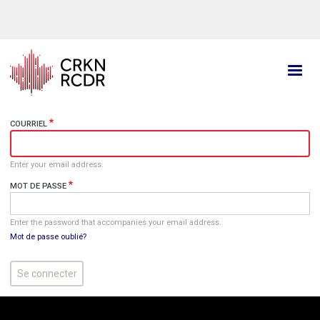
Aller
au
contenu
principal
COURRIEL
Enter your email address.
MOT DE PASSE
Enter the password that accompanies your email address.
Mot de passe oublié?