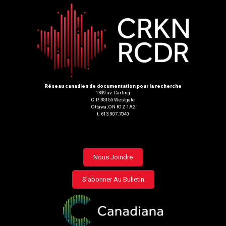
Réseau canadien de documentation pour la recherche
1309 av. Carling
C.P. 35155 Westgate
Ottawa, ON K1Z 1A2
t. 613.907.7040
Footer
Nous Joindre
menu
S'abonner Au Bulletin