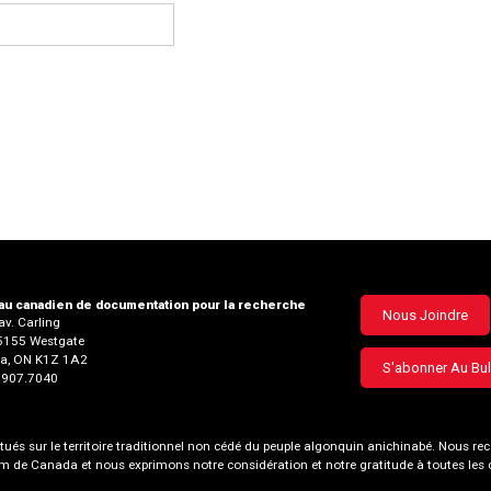
u canadien de documentation pour la recherche
Footer
Nous Joindre
v. Carling
35155 Westgate
menu
a, ON K1Z 1A2
S'abonner Au Bul
3.907.7040
és sur le territoire traditionnel non cédé du peuple algonquin anichinabé. Nous
nom de Canada et nous exprimons notre considération et notre gratitude à toutes le