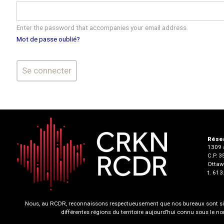
Enter the password that accompanies your email address.
Mot de passe oublié?
Résea
1309 a
C.P. 
Ottaw
t. 61
Nous, au RCDR, reconnaissons respectueusement que nos bureaux sont situ
différentes régions du territoire aujourd’hui connu sous le 