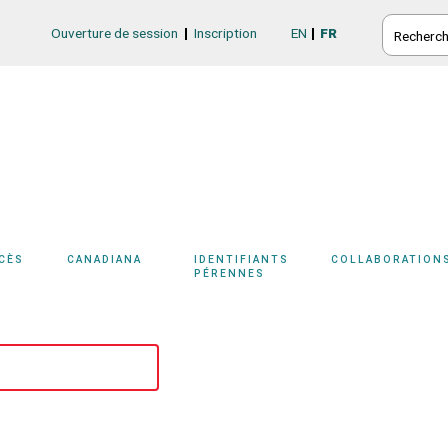
RECHERC
Ouverture de session
Inscription
EN
FR
Login/Register
CCÈS
CANADIANA
IDENTIFIANTS
COLLABORATION
PÉRENNES