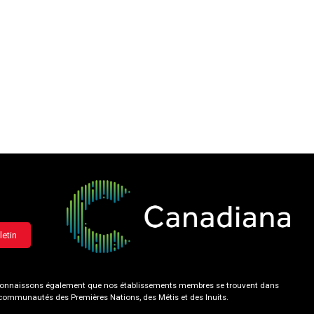
letin
 reconnaissons également que nos établissements membres se trouvent dans
s communautés des Premières Nations, des Métis et des Inuits.