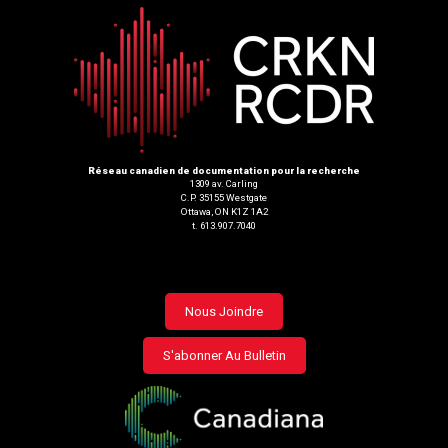
Réseau canadien de documentation pour la recherche
1309 av. Carling
C.P. 35155 Westgate
Ottawa, ON K1Z 1A2
t. 613.907.7040
Footer
Nous Joindre
menu
S'abonner Au Bulletin