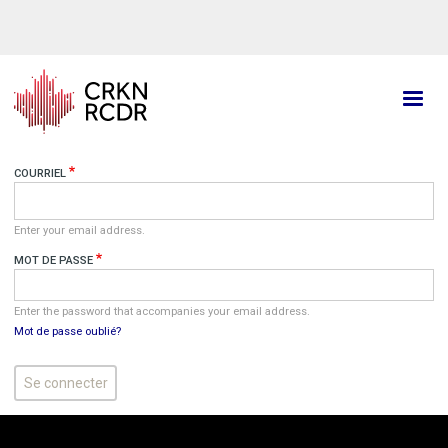
Aller
au
contenu
principal
COURRIEL
Enter your email address.
MOT DE PASSE
Enter the password that accompanies your email address.
Mot de passe oublié?