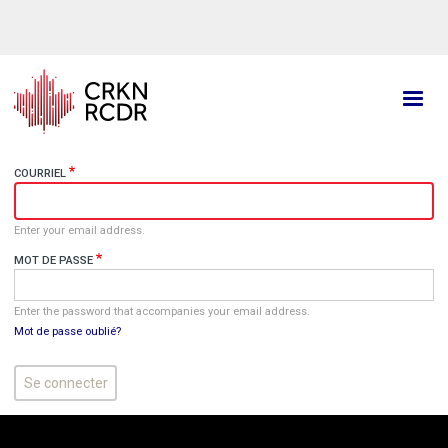
Aller
au
contenu
principal
COURRIEL
Enter your email address.
MOT DE PASSE
Enter the password that accompanies your email address.
Mot de passe oublié?