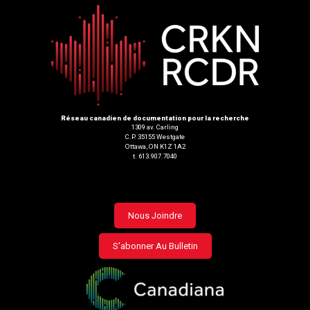
Réseau canadien de documentation pour la recherche
1309 av. Carling
C.P. 35155 Westgate
Ottawa, ON K1Z 1A2
t. 613.907.7040
Footer
Nous Joindre
menu
S'abonner Au Bulletin