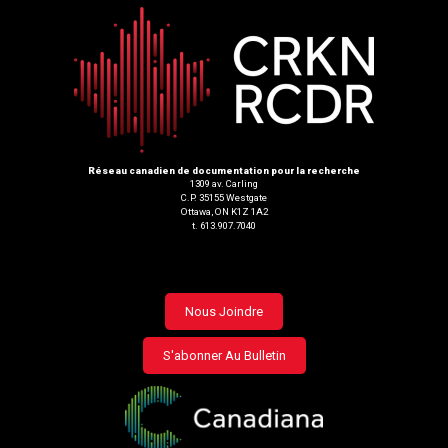
Réseau canadien de documentation pour la recherche
1309 av. Carling
C.P. 35155 Westgate
Ottawa, ON K1Z 1A2
t. 613.907.7040
Footer
Nous Joindre
menu
S'abonner Au Bulletin