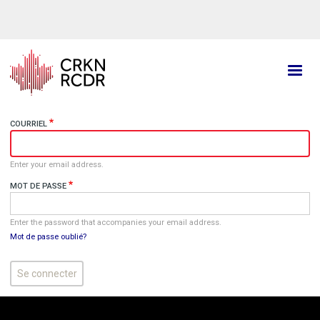
Aller
au
contenu
principal
COURRIEL
Enter your email address.
MOT DE PASSE
Enter the password that accompanies your email address.
Mot de passe oublié?