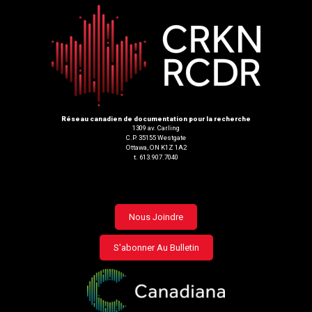
Réseau canadien de documentation pour la recherche
1309 av. Carling
C.P. 35155 Westgate
Ottawa, ON K1Z 1A2
t. 613.907.7040
Footer
Nous Joindre
menu
S'abonner Au Bulletin