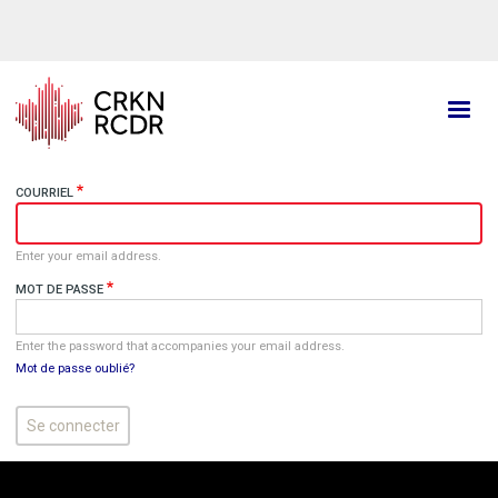
Aller
au
contenu
principal
COURRIEL
Enter your email address.
MOT DE PASSE
Enter the password that accompanies your email address.
Mot de passe oublié?