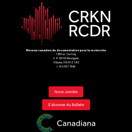
Réseau canadien de documentation pour la recherche
1309 av. Carling
C.P. 35155 Westgate
Ottawa, ON K1Z 1A2
t. 613.907.7040
Footer
Nous Joindre
menu
S'abonner Au Bulletin