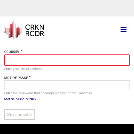
Aller
au
contenu
principal
COURRIEL
Enter your email address.
MOT DE PASSE
Enter the password that accompanies your email address.
Mot de passe oublié?