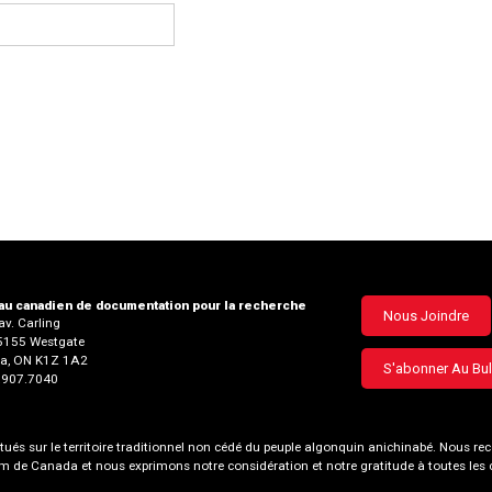
u canadien de documentation pour la recherche
Footer
Nous Joindre
v. Carling
35155 Westgate
menu
a, ON K1Z 1A2
S'abonner Au Bul
3.907.7040
és sur le territoire traditionnel non cédé du peuple algonquin anichinabé. Nous
nom de Canada et nous exprimons notre considération et notre gratitude à toutes le