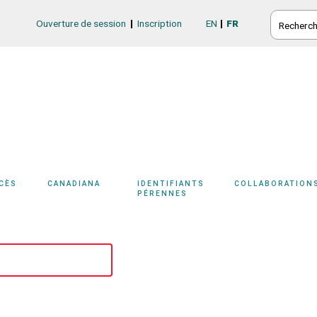
RECHERC
Ouverture de session
Inscription
EN
FR
Login/Register
CCÈS
CANADIANA
IDENTIFIANTS
COLLABORATION
PÉRENNES