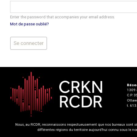
Enter the password that accompanies your email address.
Mot de passe oublié?
Résea
1309 a
C.P. 
Ottaw
t. 61
Nous, au RCDR, reconnaissons respectueusement que nos bureaux sont situ
différentes régions du territoire aujourd’hui connu sous le 