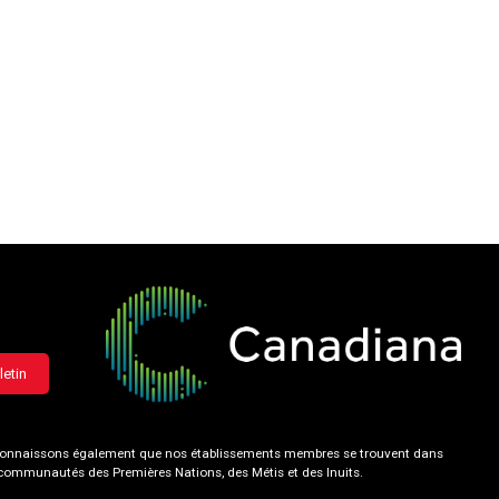
letin
 reconnaissons également que nos établissements membres se trouvent dans
s communautés des Premières Nations, des Métis et des Inuits.