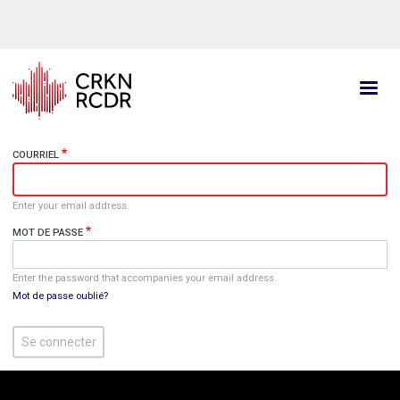
Aller
au
contenu
principal
COURRIEL
Enter your email address.
MOT DE PASSE
Enter the password that accompanies your email address.
Mot de passe oublié?