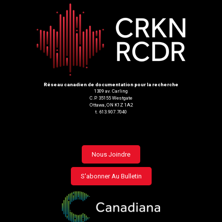
Réseau canadien de documentation pour la recherche
1309 av. Carling
C.P. 35155 Westgate
Ottawa, ON K1Z 1A2
t. 613.907.7040
Footer
Nous Joindre
menu
S'abonner Au Bulletin