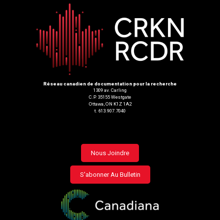
Réseau canadien de documentation pour la recherche
1309 av. Carling
C.P. 35155 Westgate
Ottawa, ON K1Z 1A2
t. 613.907.7040
Footer
Nous Joindre
menu
S'abonner Au Bulletin