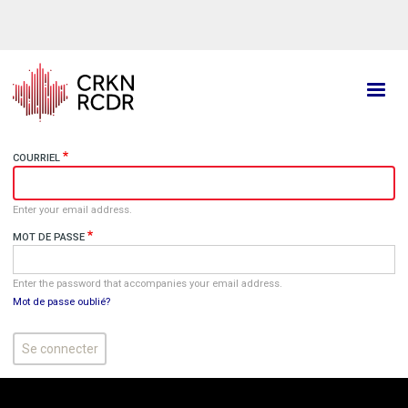
Aller
au
contenu
principal
COURRIEL
Enter your email address.
MOT DE PASSE
Enter the password that accompanies your email address.
Mot de passe oublié?