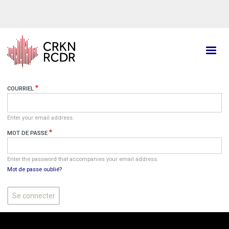
Aller
au
contenu
principal
COURRIEL
Enter your email address.
MOT DE PASSE
Enter the password that accompanies your email address.
Mot de passe oublié?