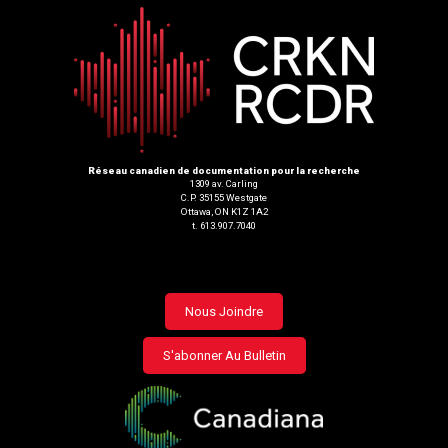
Réseau canadien de documentation pour la recherche
1309 av. Carling
C.P. 35155 Westgate
Ottawa, ON K1Z 1A2
t. 613.907.7040
Footer
Nous Joindre
menu
S'abonner Au Bulletin