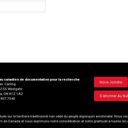
u canadien de documentation pour la recherche
Footer
Nous Joindre
v. Carling
35155 Westgate
menu
a, ON K1Z 1A2
S'abonner Au Bul
3.907.7040
és sur le territoire traditionnel non cédé du peuple algonquin anichinabé. Nous
nom de Canada et nous exprimons notre considération et notre gratitude à toutes le