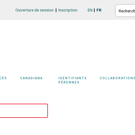
RECHERC
Ouverture de session
Inscription
EN
FR
Login/Register
CCÈS
CANADIANA
IDENTIFIANTS
COLLABORATION
PÉRENNES