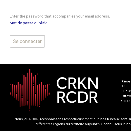
Enter the password that accompanies your email address.
Mot de passe oublié?
Résea
1309 a
C.P. 
Ottaw
t. 61
Nous, au RCDR, reconnaissons respectueusement que nos bureaux sont situ
différentes régions du territoire aujourd’hui connu sous le 