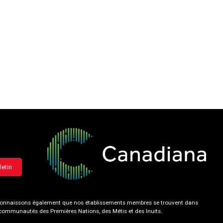
letin
 reconnaissons également que nos établissements membres se trouvent dans
s communautés des Premières Nations, des Métis et des Inuits.