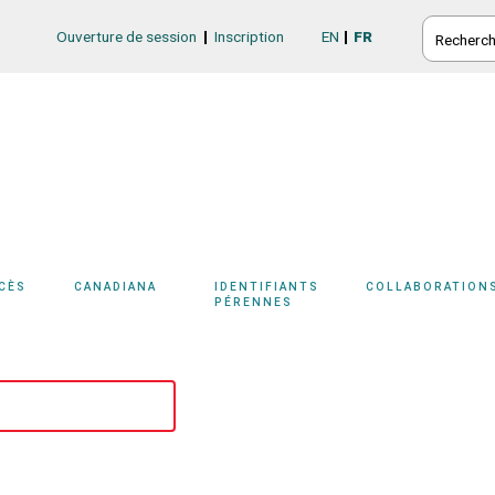
RECHERC
Ouverture de session
Inscription
EN
FR
Login/Register
CCÈS
CANADIANA
IDENTIFIANTS
COLLABORATION
PÉRENNES