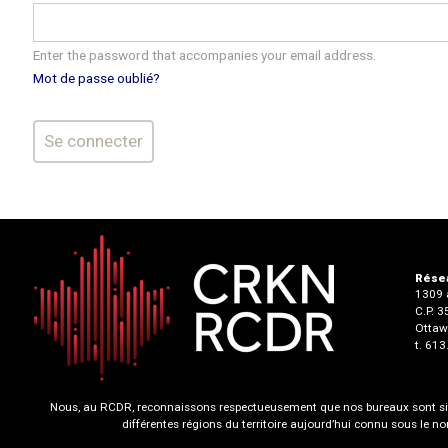
Enter the password that accompanies your email address.
Mot de passe oublié?
Résea
1309 a
C.P. 
Ottaw
t. 61
Nous, au RCDR, reconnaissons respectueusement que nos bureaux sont situ
différentes régions du territoire aujourd’hui connu sous le 