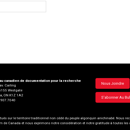
u canadien de documentation pour la recherche
Footer
Nous Joindre
v. Carling
35155 Westgate
menu
a, ON K1Z 1A2
S'abonner Au Bul
3.907.7040
és sur le territoire traditionnel non cédé du peuple algonquin anichinabé. Nous
nom de Canada et nous exprimons notre considération et notre gratitude à toutes le