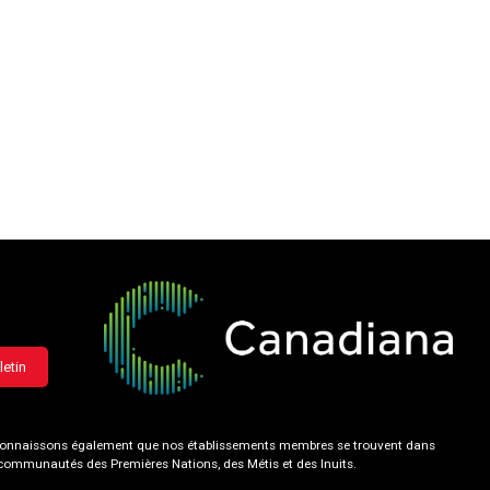
letin
 reconnaissons également que nos établissements membres se trouvent dans
s communautés des Premières Nations, des Métis et des Inuits.