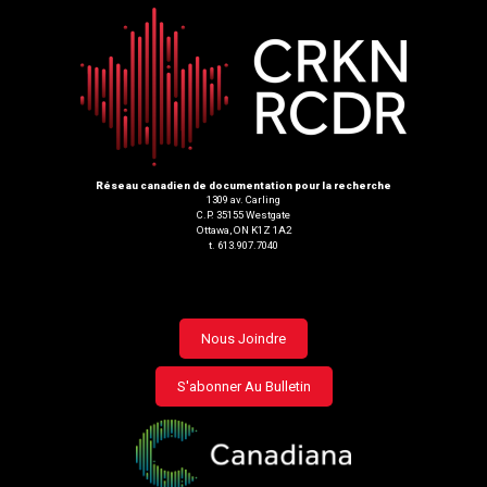
Réseau canadien de documentation pour la recherche
1309 av. Carling
C.P. 35155 Westgate
Ottawa, ON K1Z 1A2
t. 613.907.7040
Footer
Nous Joindre
menu
S'abonner Au Bulletin