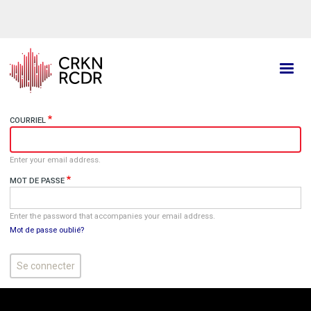
Aller
au
contenu
principal
COURRIEL
Enter your email address.
MOT DE PASSE
Enter the password that accompanies your email address.
Mot de passe oublié?