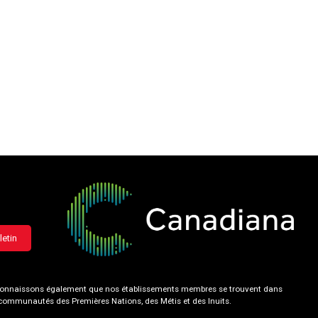
letin
 reconnaissons également que nos établissements membres se trouvent dans
s communautés des Premières Nations, des Métis et des Inuits.