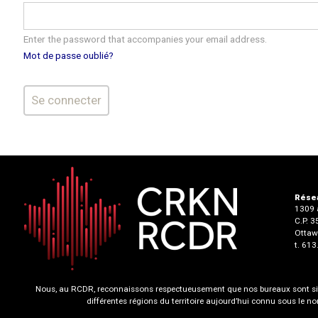
Enter the password that accompanies your email address.
Mot de passe oublié?
Résea
1309 a
C.P. 
Ottaw
t. 61
Nous, au RCDR, reconnaissons respectueusement que nos bureaux sont situ
différentes régions du territoire aujourd’hui connu sous le 