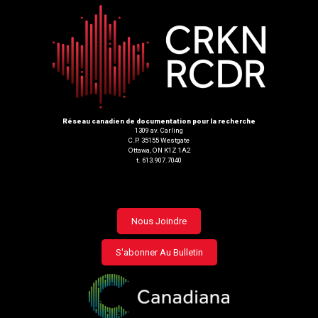
Réseau canadien de documentation pour la recherche
1309 av. Carling
C.P. 35155 Westgate
Ottawa, ON K1Z 1A2
t. 613.907.7040
Footer
Nous Joindre
menu
S'abonner Au Bulletin