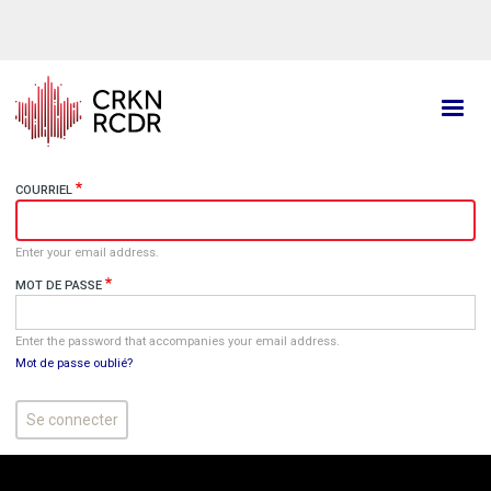
Aller
au
contenu
principal
COURRIEL
Enter your email address.
MOT DE PASSE
Enter the password that accompanies your email address.
Mot de passe oublié?