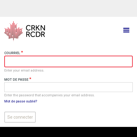
Aller
au
contenu
principal
COURRIEL
Enter your email address.
MOT DE PASSE
Enter the password that accompanies your email address.
Mot de passe oublié?