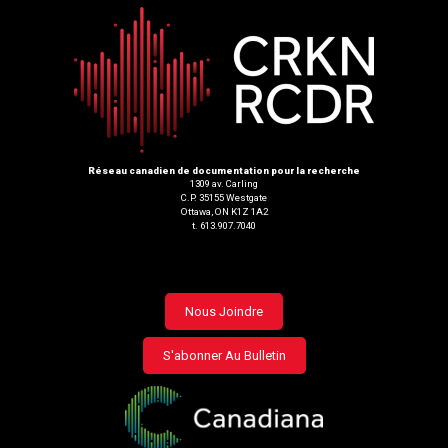
Réseau canadien de documentation pour la recherche
1309 av. Carling
C.P. 35155 Westgate
Ottawa, ON K1Z 1A2
t. 613.907.7040
Footer
Nous Joindre
menu
S'abonner Au Bulletin