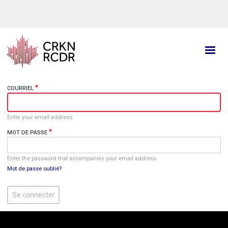
Aller
au
contenu
principal
COURRIEL
Enter your email address.
MOT DE PASSE
Enter the password that accompanies your email address.
Mot de passe oublié?