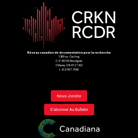
Réseau canadien de documentation pour la recherche
1309 av. Carling
C.P. 35155 Westgate
Ottawa, ON K1Z 1A2
t. 613.907.7040
Footer
Nous Joindre
menu
S'abonner Au Bulletin