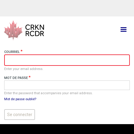
Aller
au
contenu
principal
COURRIEL
Enter your email address.
MOT DE PASSE
Enter the password that accompanies your email address.
Mot de passe oublié?