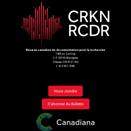
Réseau canadien de documentation pour la recherche
1309 av. Carling
C.P. 35155 Westgate
Ottawa, ON K1Z 1A2
t. 613.907.7040
Footer
Nous Joindre
menu
S'abonner Au Bulletin