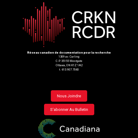
Réseau canadien de documentation pour la recherche
1309 av. Carling
C.P. 35155 Westgate
Ottawa, ON K1Z 1A2
t. 613.907.7040
Footer
Nous Joindre
menu
S'abonner Au Bulletin