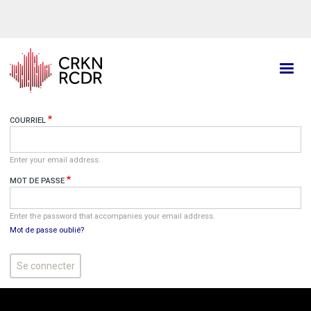
Aller
au
contenu
principal
COURRIEL
Enter your email address.
MOT DE PASSE
Enter the password that accompanies your email address.
Mot de passe oublié?