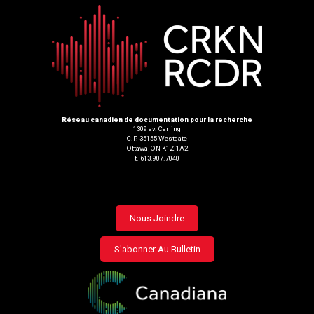
Réseau canadien de documentation pour la recherche
1309 av. Carling
C.P. 35155 Westgate
Ottawa, ON K1Z 1A2
t. 613.907.7040
Footer
Nous Joindre
menu
S'abonner Au Bulletin