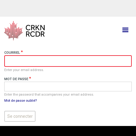
Aller
au
contenu
principal
COURRIEL
Enter your email address.
MOT DE PASSE
Enter the password that accompanies your email address.
Mot de passe oublié?