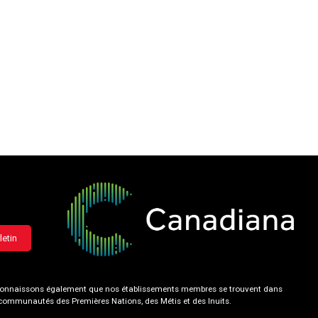
letin
 reconnaissons également que nos établissements membres se trouvent dans
s communautés des Premières Nations, des Métis et des Inuits.