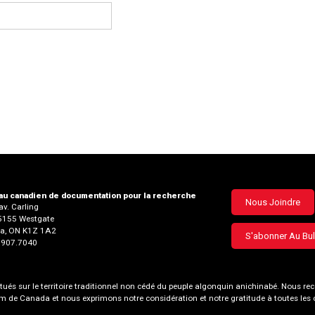
u canadien de documentation pour la recherche
Footer
Nous Joindre
v. Carling
35155 Westgate
menu
a, ON K1Z 1A2
S'abonner Au Bul
3.907.7040
és sur le territoire traditionnel non cédé du peuple algonquin anichinabé. Nous
nom de Canada et nous exprimons notre considération et notre gratitude à toutes le