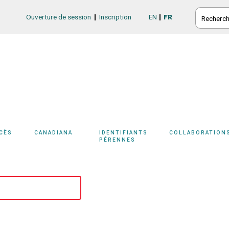
RECHERC
Ouverture de session
Inscription
EN
FR
Login/Register
CCÈS
CANADIANA
IDENTIFIANTS
COLLABORATION
PÉRENNES