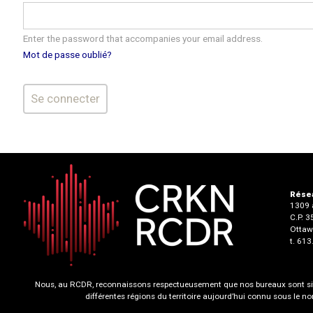
Enter the password that accompanies your email address.
Mot de passe oublié?
Résea
1309 a
C.P. 
Ottaw
t. 61
Nous, au RCDR, reconnaissons respectueusement que nos bureaux sont situ
différentes régions du territoire aujourd’hui connu sous le 