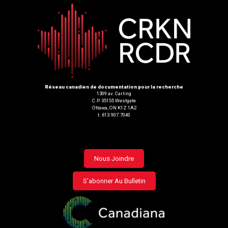
Réseau canadien de documentation pour la recherche
1309 av. Carling
C.P. 35155 Westgate
Ottawa, ON K1Z 1A2
t. 613.907.7040
Footer
Nous Joindre
menu
S'abonner Au Bulletin