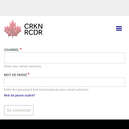
Aller
au
contenu
principal
COURRIEL
Enter your email address.
MOT DE PASSE
Enter the password that accompanies your email address.
Mot de passe oublié?