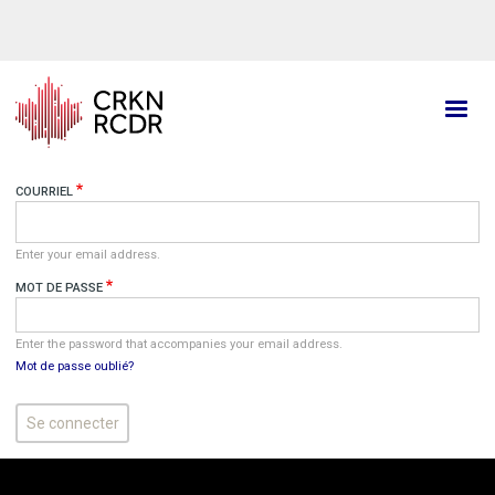
Aller
au
contenu
principal
COURRIEL
Enter your email address.
MOT DE PASSE
Enter the password that accompanies your email address.
Mot de passe oublié?