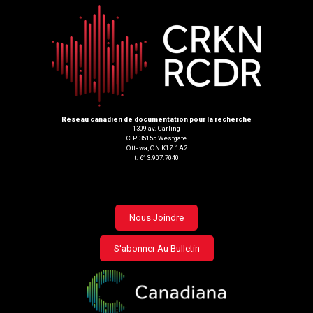
Réseau canadien de documentation pour la recherche
1309 av. Carling
C.P. 35155 Westgate
Ottawa, ON K1Z 1A2
t. 613.907.7040
Footer
Nous Joindre
menu
S'abonner Au Bulletin