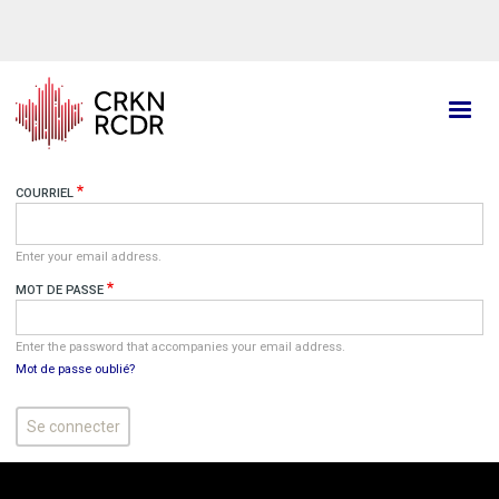
Aller
au
contenu
principal
COURRIEL
Enter your email address.
MOT DE PASSE
Enter the password that accompanies your email address.
Mot de passe oublié?