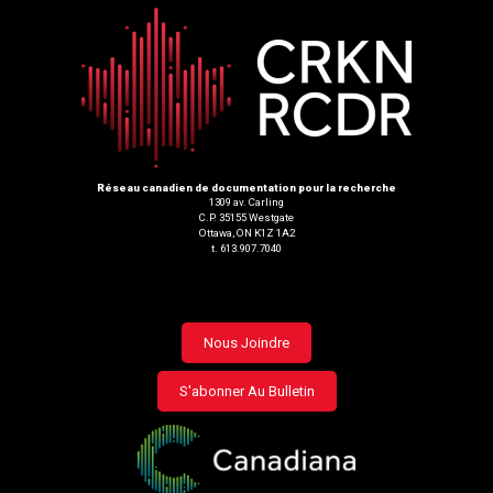
Réseau canadien de documentation pour la recherche
1309 av. Carling
C.P. 35155 Westgate
Ottawa, ON K1Z 1A2
t. 613.907.7040
Footer
Nous Joindre
menu
S'abonner Au Bulletin