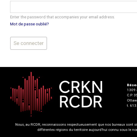
Enter the password that accompanies your email address.
Mot de passe oublié?
Résea
1309 a
C.P. 
Ottaw
t. 61
Nous, au RCDR, reconnaissons respectueusement que nos bureaux sont situ
différentes régions du territoire aujourd’hui connu sous le 