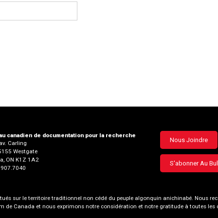
u canadien de documentation pour la recherche
Footer
Nous Joindre
v. Carling
35155 Westgate
menu
a, ON K1Z 1A2
S'abonner Au Bul
3.907.7040
és sur le territoire traditionnel non cédé du peuple algonquin anichinabé. Nous
nom de Canada et nous exprimons notre considération et notre gratitude à toutes le