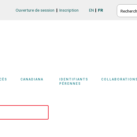
RECHERC
Ouverture de session
Inscription
EN
FR
Login/Register
CCÈS
CANADIANA
IDENTIFIANTS
COLLABORATION
PÉRENNES