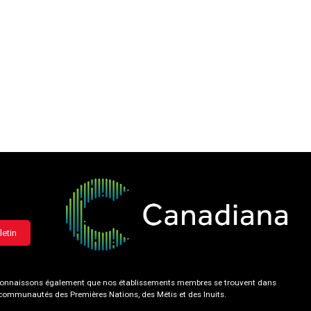
letin
 reconnaissons également que nos établissements membres se trouvent dans
s communautés des Premières Nations, des Métis et des Inuits.