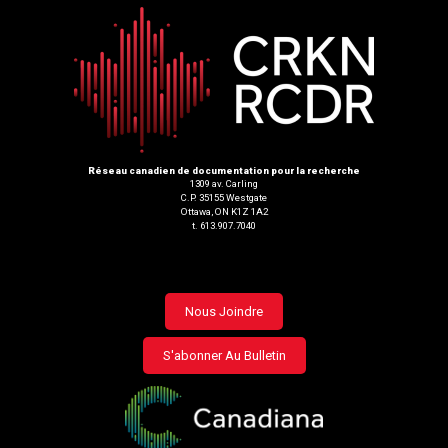
Réseau canadien de documentation pour la recherche
1309 av. Carling
C.P. 35155 Westgate
Ottawa, ON K1Z 1A2
t. 613.907.7040
Footer
Nous Joindre
menu
S'abonner Au Bulletin