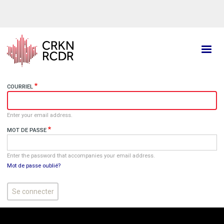
Aller
au
contenu
principal
COURRIEL
Enter your email address.
MOT DE PASSE
Enter the password that accompanies your email address.
Mot de passe oublié?