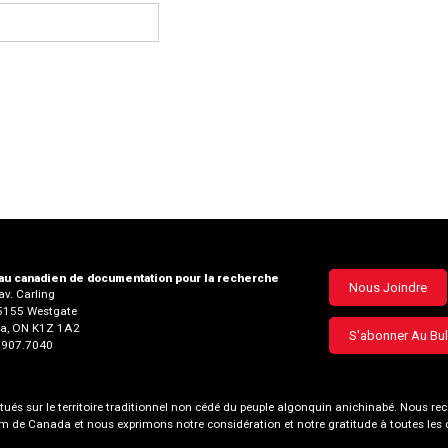
u canadien de documentation pour la recherche
Footer
Nous Joindre
v. Carling
35155 Westgate
menu
a, ON K1Z 1A2
S'abonner Au Bul
3.907.7040
és sur le territoire traditionnel non cédé du peuple algonquin anichinabé. Nous
nom de Canada et nous exprimons notre considération et notre gratitude à toutes le