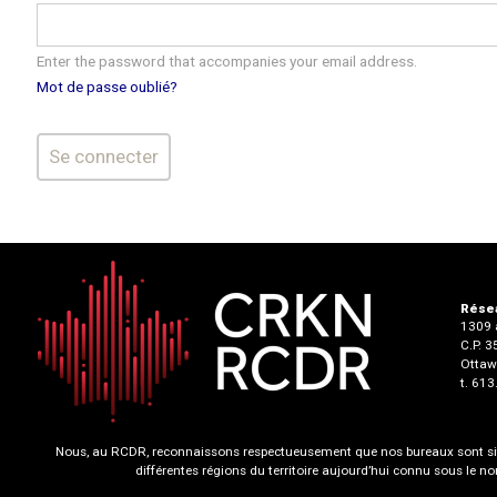
Enter the password that accompanies your email address.
Mot de passe oublié?
Résea
1309 a
C.P. 
Ottaw
t. 61
Nous, au RCDR, reconnaissons respectueusement que nos bureaux sont situ
différentes régions du territoire aujourd’hui connu sous le 