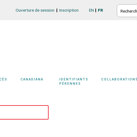
RECHERC
Ouverture de session
Inscription
EN
FR
Login/Register
CCÈS
CANADIANA
IDENTIFIANTS
COLLABORATION
PÉRENNES