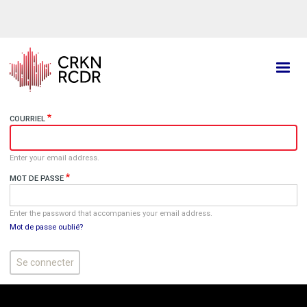
Aller
au
contenu
principal
COURRIEL
Enter your email address.
MOT DE PASSE
Enter the password that accompanies your email address.
Mot de passe oublié?