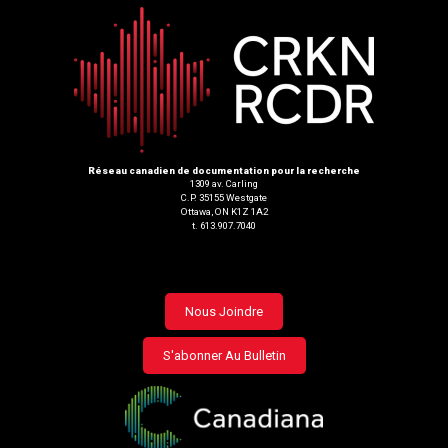
Réseau canadien de documentation pour la recherche
1309 av. Carling
C.P. 35155 Westgate
Ottawa, ON K1Z 1A2
t. 613.907.7040
Footer
Nous Joindre
menu
S'abonner Au Bulletin