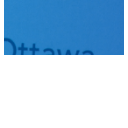
Groupe de soutien des
parties prenantes 2026
Le RCDR a reconvoqué le Groupe de soutien des parties
prenantes afin d'harmoniser les dirigeants de haut niveau
de l'écosystème de recherche en prévision des
négociations majeures avec les éditeurs
, renforçant ainsi
les priorités communes et démontrant une approche