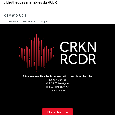
bibliothèques membres du RCDR.
KEYWORDS
Libre accès
Partenariat
Projets
Réseau canadien de documentation pour la recherche
1309 av. Carling
C.P. 35155 Westgate
Ottawa, ON K1Z 1A2
t. 613.907.7040
Footer
Nous Joindre