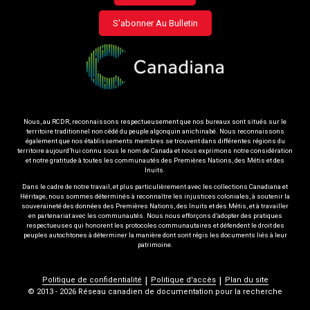
menu
S'abonner Au Bulletin
Nous, au RCDR, reconnaissons respectueusement que nos bureaux sont situés sur le
territoire traditionnel non cédé du peuple algonquin anichinabé. Nous reconnaissons
également que nos établissements membres se trouvent dans différentes régions du
territoire aujourd’hui connu sous le nom de Canada et nous exprimons notre considération
et notre gratitude à toutes les communautés des Premières Nations, des Métis et des
Inuits.
Dans le cadre de notre travail, et plus particulièrement avec les collections Canadiana et
Héritage, nous sommes déterminés à reconnaître les injustices coloniales, à soutenir la
souveraineté des données des Premières Nations, des Inuits et des Métis, et à travailler
en partenariat avec les communautés. Nous nous efforçons d’adopter des pratiques
respectueuses qui honorent les protocoles communautaires et défendent le droit des
peuples autochtones à déterminer la manière dont sont régis les documents liés à leur
patrimoine.
Politique de confidentialité
Politique d'accès
Plan du site
Policy
© 2013 - 2026 Réseau canadien de documentation pour la recherche