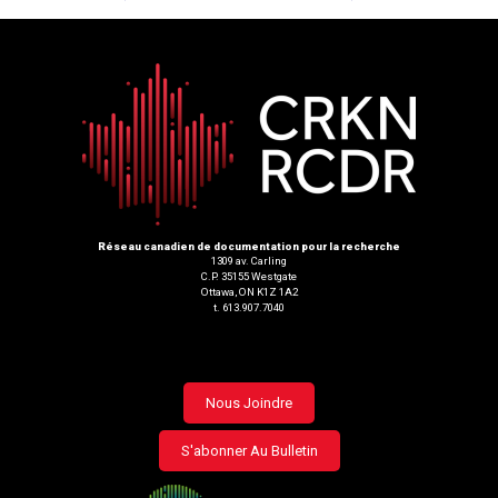
Réseau canadien de documentation pour la recherche
1309 av. Carling
C.P. 35155 Westgate
Ottawa, ON K1Z 1A2
t. 613.907.7040
Footer
Nous Joindre
menu
S'abonner Au Bulletin