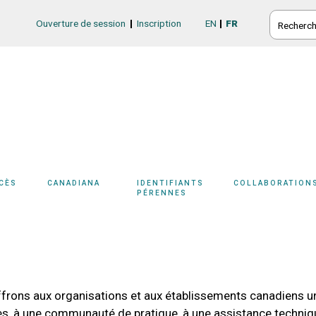
RECHERC
Ouverture de session
Inscription
EN
FR
Login/Register
CCÈS
CANADIANA
IDENTIFIANTS
COLLABORATION
PÉRENNES
rons aux organisations et aux établissements canadiens u
s, à une communauté de pratique, à une assistance technique 