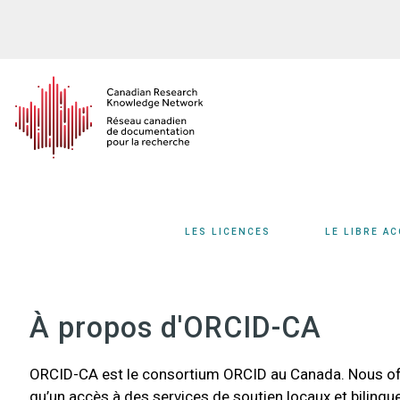
Aller
au
contenu
principal
LES LICENCES
LE LIBRE A
À propos d'ORCID-CA
ORCID-CA est le consortium ORCID au Canada. Nous off
qu’un accès à des services de soutien locaux et bilingue