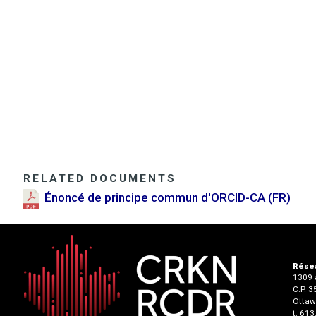
RELATED DOCUMENTS
Énoncé de principe commun d'ORCID-CA (FR)
Résea
1309 a
C.P. 
Ottaw
t. 61