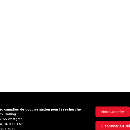
u canadien de documentation pour la recherche
Footer
Nous Joindre
v. Carling
35155 Westgate
menu
a, ON K1Z 1A2
S'abonner Au Bul
3.907.7040