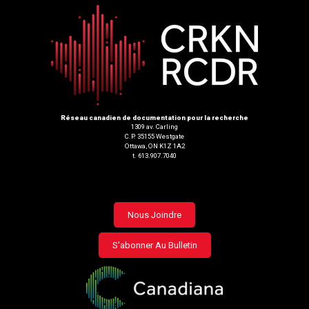
Réseau canadien de documentation pour la recherche
1309 av. Carling
C.P. 35155 Westgate
Ottawa, ON K1Z 1A2
t. 613.907.7040
Footer
Nous Joindre
menu
S'abonner Au Bulletin