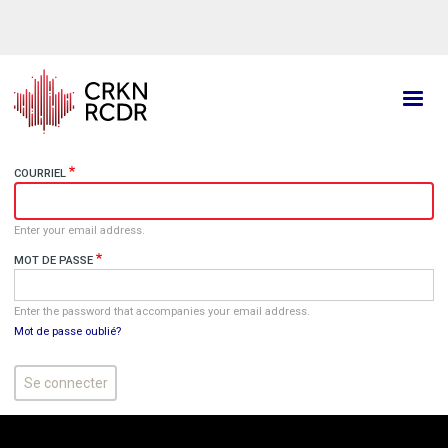
Aller
au
contenu
principal
COURRIEL
Enter your email address.
MOT DE PASSE
Enter the password that accompanies your email address.
Mot de passe oublié?