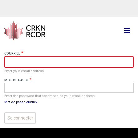
Aller
au
contenu
principal
COURRIEL
Enter your email address.
MOT DE PASSE
Enter the password that accompanies your email address.
Mot de passe oublié?