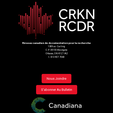
Réseau canadien de documentation pour la recherche
1309 av. Carling
C.P. 35155 Westgate
Ottawa, ON K1Z 1A2
t. 613.907.7040
Footer
Nous Joindre
menu
S'abonner Au Bulletin