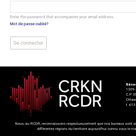
Enter the password that accompanies your email address.
Mot de passe oublié?
Résea
1309 a
C.P. 
Ottaw
t. 61
Nous, au RCDR, reconnaissons respectueusement que nos bureaux sont situ
différentes régions du territoire aujourd’hui connu sous le 