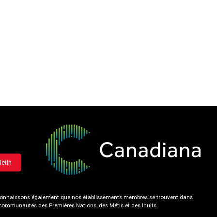
letin
 reconnaissons également que nos établissements membres se trouvent dans
s communautés des Premières Nations, des Métis et des Inuits.