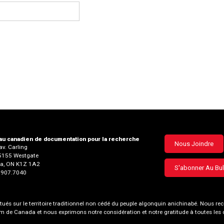
u canadien de documentation pour la recherche
Footer
Nous Joindre
v. Carling
35155 Westgate
menu
a, ON K1Z 1A2
S'abonner Au Bul
3.907.7040
és sur le territoire traditionnel non cédé du peuple algonquin anichinabé. Nous
nom de Canada et nous exprimons notre considération et notre gratitude à toutes le