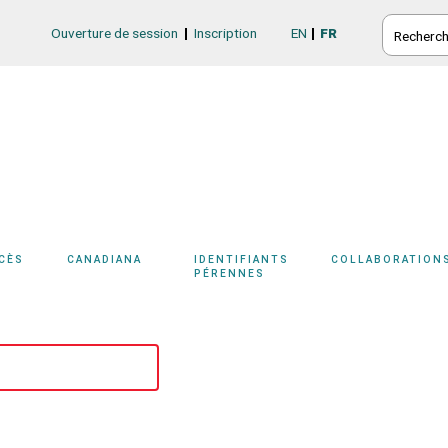
RECHERC
Ouverture de session
Inscription
EN
FR
Login/Register
CCÈS
CANADIANA
IDENTIFIANTS
COLLABORATION
PÉRENNES