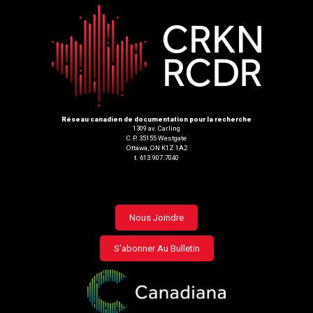
Réseau canadien de documentation pour la recherche
1309 av. Carling
C.P. 35155 Westgate
Ottawa, ON K1Z 1A2
t. 613.907.7040
Footer
Nous Joindre
menu
S'abonner Au Bulletin