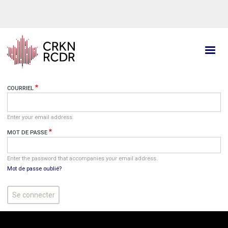
Aller
au
contenu
principal
COURRIEL
Enter your email address.
MOT DE PASSE
Enter the password that accompanies your email address.
Mot de passe oublié?