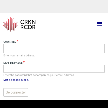
Aller
au
contenu
principal
COURRIEL
Enter your email address.
MOT DE PASSE
Enter the password that accompanies your email address.
Mot de passe oublié?