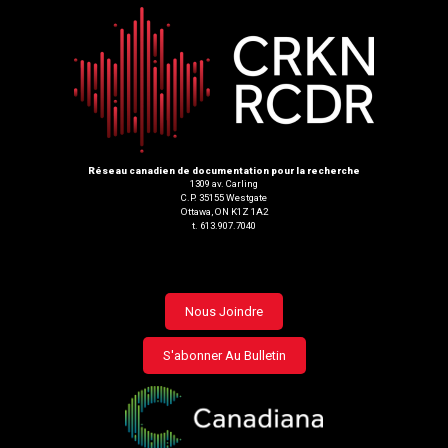
Réseau canadien de documentation pour la recherche
1309 av. Carling
C.P. 35155 Westgate
Ottawa, ON K1Z 1A2
t. 613.907.7040
Footer
Nous Joindre
menu
S'abonner Au Bulletin