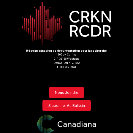
Réseau canadien de documentation pour la recherche
1309 av. Carling
C.P. 35155 Westgate
Ottawa, ON K1Z 1A2
t. 613.907.7040
Footer
Nous Joindre
menu
S'abonner Au Bulletin