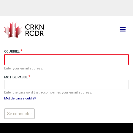
Aller
au
contenu
principal
COURRIEL
Enter your email address.
MOT DE PASSE
Enter the password that accompanies your email address.
Mot de passe oublié?