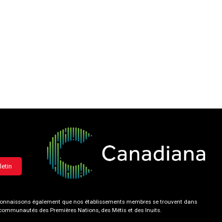
letin
 reconnaissons également que nos établissements membres se trouvent dans
s communautés des Premières Nations, des Métis et des Inuits.