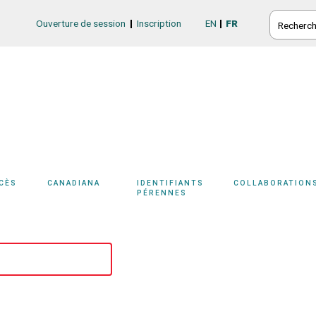
RECHERC
Ouverture de session
Inscription
EN
FR
Login/Register
CCÈS
CANADIANA
IDENTIFIANTS
COLLABORATION
PÉRENNES