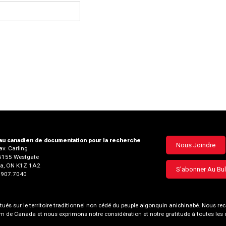
u canadien de documentation pour la recherche
Footer
Nous Joindre
v. Carling
35155 Westgate
menu
a, ON K1Z 1A2
S'abonner Au Bul
3.907.7040
és sur le territoire traditionnel non cédé du peuple algonquin anichinabé. Nous
nom de Canada et nous exprimons notre considération et notre gratitude à toutes le