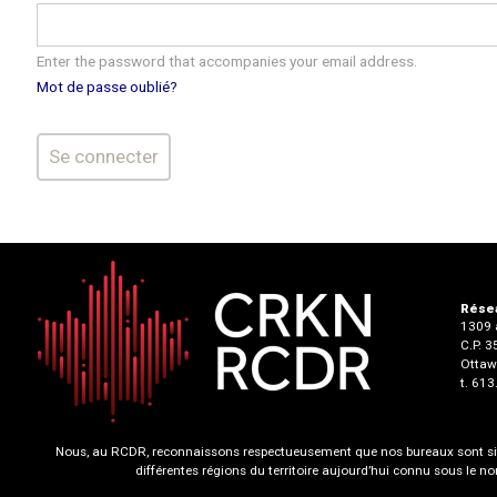
Enter the password that accompanies your email address.
Mot de passe oublié?
Résea
1309 a
C.P. 
Ottaw
t. 61
Nous, au RCDR, reconnaissons respectueusement que nos bureaux sont situ
différentes régions du territoire aujourd’hui connu sous le 