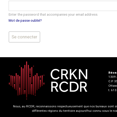
Enter the password that accompanies your email address.
Mot de passe oublié?
Résea
1309 a
C.P. 
Ottaw
t. 61
Nous, au RCDR, reconnaissons respectueusement que nos bureaux sont situ
différentes régions du territoire aujourd’hui connu sous le 