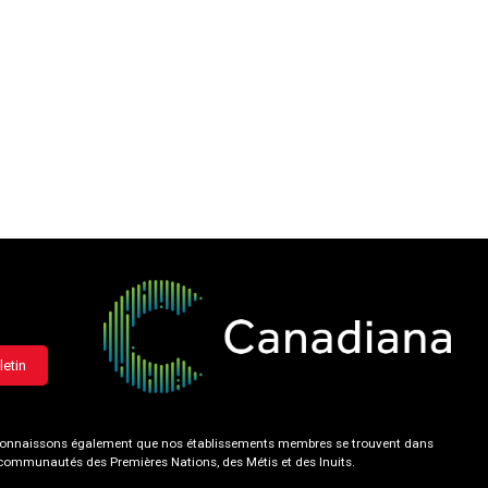
letin
 reconnaissons également que nos établissements membres se trouvent dans
s communautés des Premières Nations, des Métis et des Inuits.