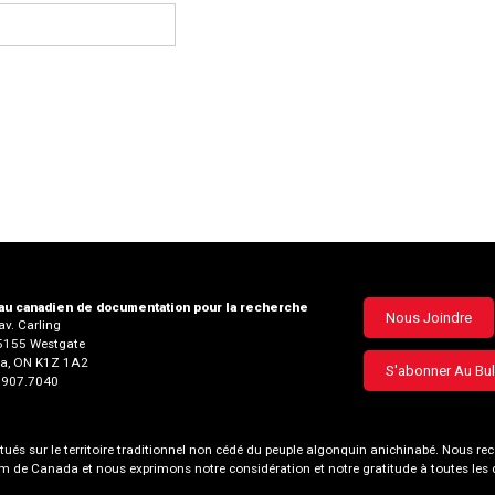
u canadien de documentation pour la recherche
Footer
Nous Joindre
v. Carling
35155 Westgate
menu
a, ON K1Z 1A2
S'abonner Au Bul
3.907.7040
és sur le territoire traditionnel non cédé du peuple algonquin anichinabé. Nous
nom de Canada et nous exprimons notre considération et notre gratitude à toutes le