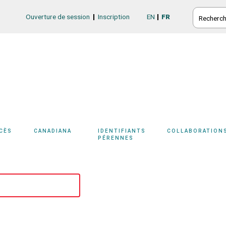
RECHERC
Ouverture de session
Inscription
EN
FR
Login/Register
CCÈS
CANADIANA
IDENTIFIANTS
COLLABORATION
PÉRENNES