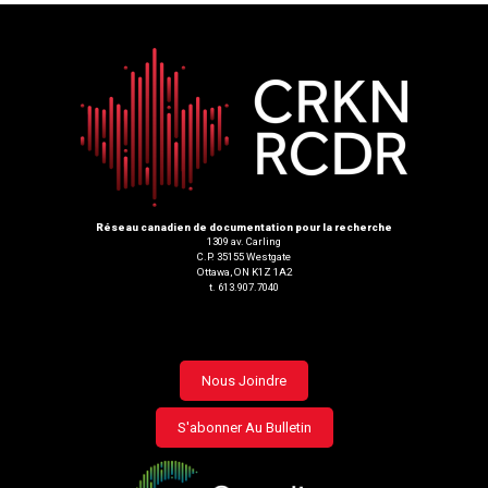
Réseau canadien de documentation pour la recherche
1309 av. Carling
C.P. 35155 Westgate
Ottawa, ON K1Z 1A2
t. 613.907.7040
Footer
Nous Joindre
menu
S'abonner Au Bulletin