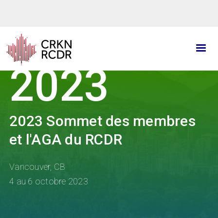
Aller
au
contenu
principal
2023
2023 Sommet des membres
et l'AGA du RCDR
Vancouver, CB
4 au 6 octobre 2023