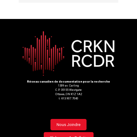
Réseau canadien de documentation pour la recherche
1309 av. Carling
C.P. 35155 Westgate
Ottawa, ON K1Z 1A2
t. 613.907.7040
Footer
Nous Joindre
menu