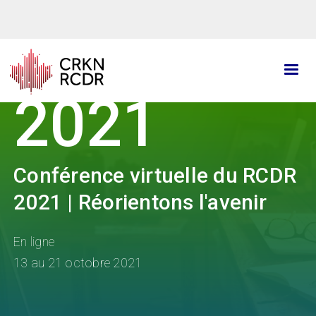
Aller
au
contenu
principal
2021
Conférence virtuelle du RCDR
2021 | Réorientons l'avenir
En ligne
13 au 21 octobre 2021