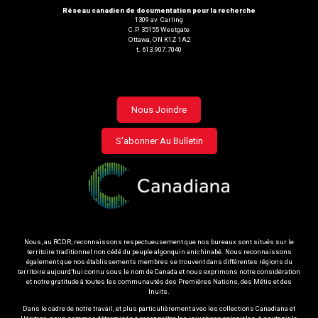
Réseau canadien de documentation pour la recherche
1309 av. Carling
C.P. 35155 Westgate
Ottawa, ON K1Z 1A2
t. 613.907.7040
Footer
Nous Joindre
menu
S'abonner Au Bulletin
Nous, au RCDR, reconnaissons respectueusement que nos bureaux sont situés sur le
territoire traditionnel non cédé du peuple algonquin anichinabé. Nous reconnaissons
également que nos établissements membres se trouvent dans différentes régions du
territoire aujourd’hui connu sous le nom de Canada et nous exprimons notre considération
et notre gratitude à toutes les communautés des Premières Nations, des Métis et des
Inuits.
Dans le cadre de notre travail, et plus particulièrement avec les collections Canadiana et