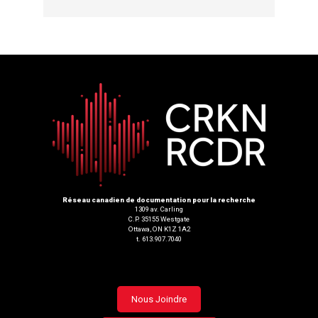
Réseau canadien de documentation pour la recherche
1309 av. Carling
C.P. 35155 Westgate
Ottawa, ON K1Z 1A2
t. 613.907.7040
Footer
Nous Joindre