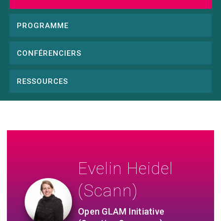
Conference
menu
PROGRAMME
CONFÉRENCIERS
RESSOURCES
Evelin Heidel
(Scann)
Open GLAM Initiative