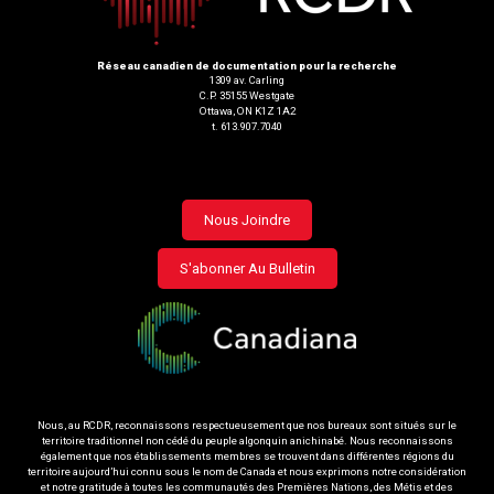
Réseau canadien de documentation pour la recherche
1309 av. Carling
C.P. 35155 Westgate
Ottawa, ON K1Z 1A2
t. 613.907.7040
Footer
Nous Joindre
menu
S'abonner Au Bulletin
Nous, au RCDR, reconnaissons respectueusement que nos bureaux sont situés sur le
territoire traditionnel non cédé du peuple algonquin anichinabé. Nous reconnaissons
également que nos établissements membres se trouvent dans différentes régions du
territoire aujourd’hui connu sous le nom de Canada et nous exprimons notre considération
et notre gratitude à toutes les communautés des Premières Nations, des Métis et des