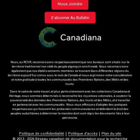
Footer
Nous Joindre
menu
S'abonner Au Bulletin
Nous, au RCDR, reconnaissons respectueusement que nos bureaux sont situés sur le
territoire traditionnel non cédé du peuple algonquin anichinabé. Nous reconnaissons
également que nos établissements membres se trouvent dans différentes régions du
territoire aujourd’hui connu sous le nom de Canada et nous exprimons notre considération
et notre gratitude à toutes les communautés des Premières Nations, des Métis et des
Inuits.
Dans le cadre de notre travail, et plus particulièrement avec les collections Canadiana et
Héritage, nous sommes déterminés à reconnaître les injustices coloniales, à soutenir la
souveraineté des données des Premières Nations, des Inuits et des Métis, et à travailler
en partenariat avec les communautés. Nous nous efforçons d’adopter des pratiques
respectueuses qui honorent les protocoles communautaires et défendent le droit des
peuples autochtones à déterminer la manière dont sont régis les documents liés à leur
patrimoine.
Politique de confidentialité
Politique d'accès
Plan du site
© 2013 - 2026 Réseau canadien de documentation pour la recherche