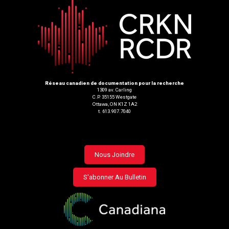
Réseau canadien de documentation pour la recherche
1309 av. Carling
C.P. 35155 Westgate
Ottawa, ON K1Z 1A2
t. 613.907.7040
Footer
Nous Joindre
menu
S'abonner Au Bulletin